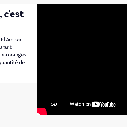
 c'est
 El Achkar
aurant
les oranges...
 quantité de